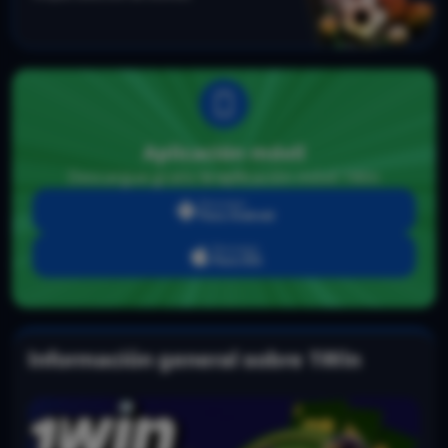
Aplicación móvil
Descargue gratis la aplicación móvil 1Win
Descargar
Para Android
Descargar
Para iOS
Información general sobre 1Win