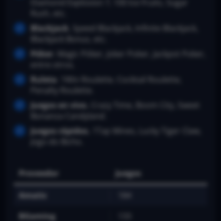
Diamond Explosion 7, 100 Ice Fruits, Sugar
Rush, etc.
Blackjack
. Speed Blackjack, Infinite Blackjack,
Blackjack Bonus, etc.
Póker
. Magic Póker, Joker Poker, Jackpot Poker,
entre otros.
Ruleta
. 1Win Roulette, Cocktail Roulette,
Penalty Roulette.
Juegos en vivo.
Crazy Time, Boom City, Sweet
Bonanza Candyland.
Juegos rápidos.
1Tap Mines, Lucky Tiger Claw,
Jogo do Bicho.
Proveedor
Juegos
Amatic
184
BGaming
133