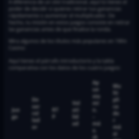
A diferencia de un slot tradicional, aquí tú tienes el
poder de decidir si quieres retirar tus ganancias
rápidamente o aumentar el multiplicador. De
hecho, tu misión en estos juegos consiste en retirar
las ganancias antes de que finalice la ronda.
Mira algunos de los títulos más populares en 1Win
Casino:
Aquí tienes el párrafo introductorio y la tabla
comparativa con los datos de los cuatro juegos:
Ap
Mu
ue
lti
sta
De
pli
Vol
mí
sar
ca
Jue
RT
ati
n.
rol
do
go
P
lid
–
lad
r
ad
má
or
má
x.
xi
(A