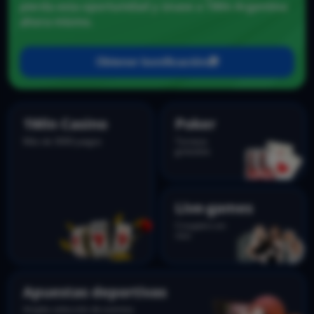
pierda esta oportunidad y únase a 1Win Argentina
ahora mismo.
Obtener bonificación🎁
1Win Casino
Poker
Más de 3000 juegos
Torneos
gratuitos
Live-games
Croupiers en
vivo
Apuestas deportivas
Amplia selección de eventos