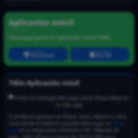
Aplicación móvil
Descargue gratis la aplicación móvil 1Win
Descargar
Descargar
Para Android
Para iOS
1Win Aplicación móvil
Si prefieres apostar en fútbol, tenis, eSports u otra
cosa desde el teléfono, puedes descargar la
1Win
app
en tu dispositivo Android o iOS. Además de
esto, 1Win ofrece un bono de 78.410 ARS para