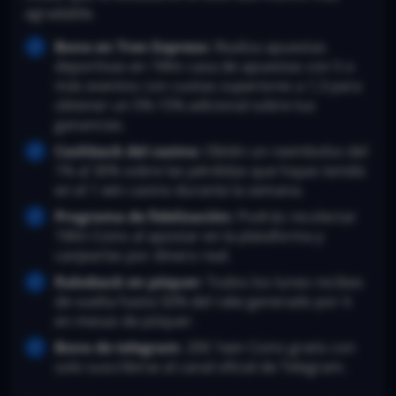
agradable.
Bono en Tren Expreso:
Realiza apuestas
deportivas en 1Win casa de apuestas con 5 o
más eventos con cuotas superiores a 1,3 para
obtener un 5%-15% adicional sobre tus
ganancias.
Cashback del casino:
Obtén un reembolso del
1% al 30% sobre las pérdidas que hayas tenido
en el 1 win casino durante la semana.
Programa de fidelización:
Podrás recolectar
1Win Coins al apostar en la plataforma y
canjearlas por dinero real.
Rakeback en póquer:
Todos los lunes recibes
de vuelta hasta 50% del rake generado por ti
en mesas de póquer.
Bono de telegram
: 200 1win Coins gratis con
solo suscribirse al canal oficial de Telegram.