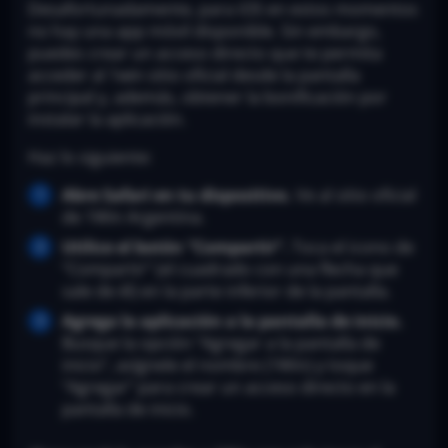
Desafortunadamente, para iOS en estos momentos
no hay una app móvil disponible. Sin embargo,
puedes crear un acceso directo que te permita
acceder al 1win sitio oficial desde la pantalla
principal y, además, obtener la bonificación por
instalar la aplicación.
Haz lo siguiente:
Abre Safari en tu dispositivo.
Ve al sitio oficial
de 1Win Argentina.
Utilice el botón “Compartir”.
Toca el icono de
“Compartir” (el cuadrado con una flecha que
sale de él) en la parte inferior de la pantalla.
Agrega la aplicación a la pantalla de inicio.
Busque la opción “Agregar a la pantalla de
inicio”, asígnele el nombre (1Win) y toque
“Agregar” para crear un acceso directo en la
pantalla de inicio.