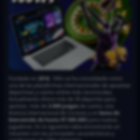
Fundado en
2016
, 1Win se ha consolidado como
una de las plataformas internacionales de apuestas
deportivas y casino online más reconocidas.
Actualmente ofrece más de 30 deportes para
apostar, más de
3.000 juegos
de casino, una
licencia internacional de Curazao y un
bono de
bienvenida de hasta 97.500 ARS
para nuevos
jugadores. En la siguiente tabla encontrarás un
resumen con las principales características y