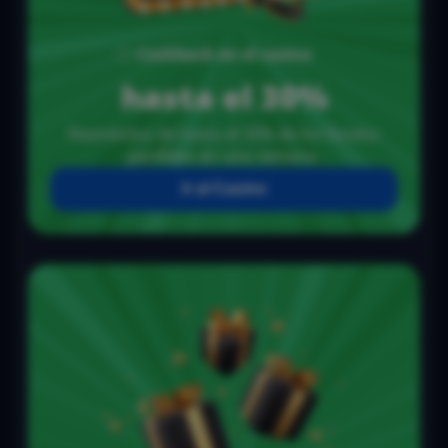
Cashback en el casino
hasta el 30%
Reembolso de hasta el 30% de los fondos
perdidos en una semana.
Ir al Casino