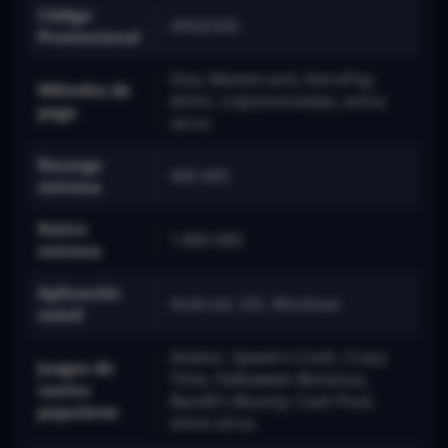
Código
ARGE500
Promocional
Visa, Mastercard, AstroPay,
Métodos de
Airtm, criptomonedas, entre
pago
otros
Recarga
400 ARS
mínima
Retiro
1.800 ARS
mínimo
Aplicación
Android, iOS, Windows
móvil
Aviator, Speed-n-Cash, Crazy
Juegos de
Time, Halloween Bonanza,
casino
Bandit’s Bounty: Cash Pool,
populares
entre otros