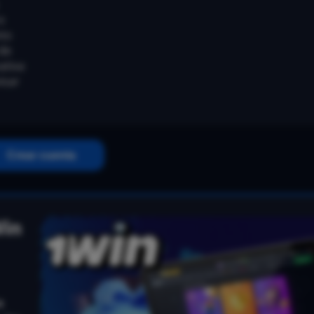
o
nto
 de
ativa
isar
Crear cuenta
Win
a