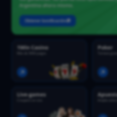
Argentina ahora mismo.
Obtener bonificación🎁
1Win Casino
Poker
Más de 3000 juegos
Torneos grat
Live-games
Apuest
Croupiers en vivo
Amplia selec