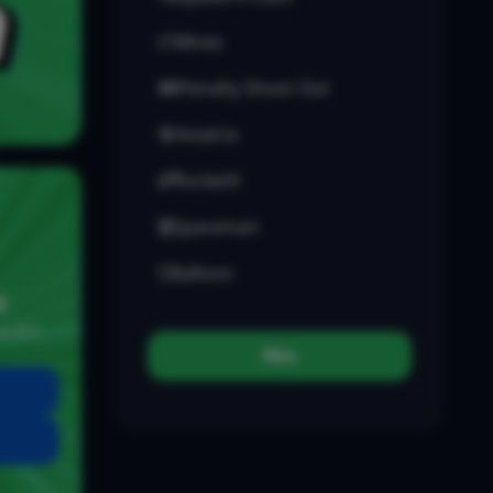
Mines
Penalty Shoot Out
Aviatrix
RocketX
Spaceman
Balloon
l
ación
Más