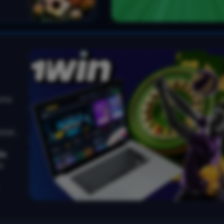
una
star,
da
a