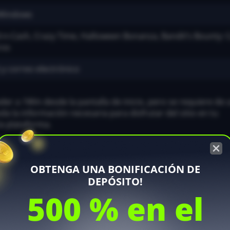
 Windows
d-n-Cash, Crazy Time, Halloween Bonanza, Bandit’s Bounty: 
ros
) y correo electrónico
r a 1Win desde la pantalla de inicio, pero se requiere de 
a la información necesaria para disfrutar del sitio en tu
la plataforma.
OBTENGA UNA BONIFICACIÓN DE
DEPÓSITO!
500 % en el