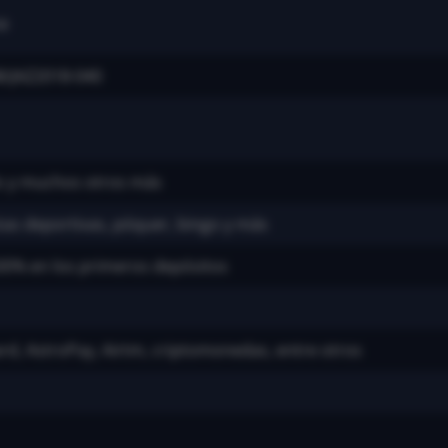
a
8/JAZ2018-040
és y muchos otros más
tas deportivas, póquer, bingo y más
00% en los primeros depósitos
rd, AstroPay, Airtm, criptomonedas, entre otros