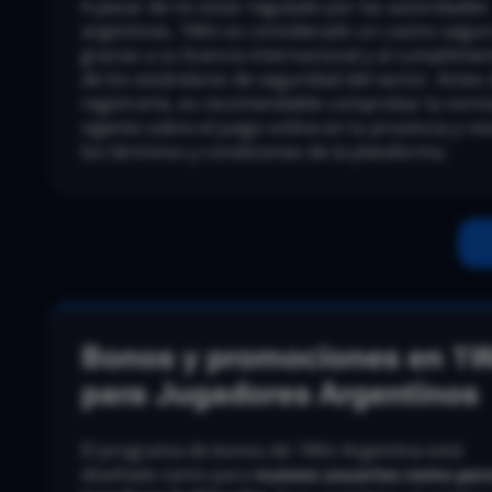
A pesar de no estar regulado por las autoridades
argentinas, 1Win es considerado un casino segur
gracias a su licencia internacional y al cumplimie
de los estándares de seguridad del sector. Antes
registrarte, es recomendable comprobar la norm
vigente sobre el juego online en tu provincia y rev
los términos y condiciones de la plataforma.
Bonos y promociones en 1
para Jugadores Argentinos
El programa de bonos de 1Win Argentina está
diseñado tanto para
nuevos usuarios como par