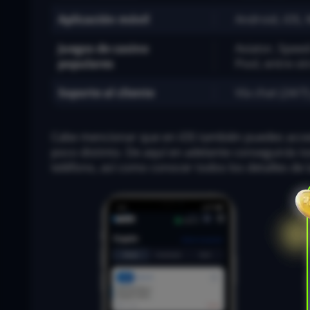
Aplicación móvil
Android, iOS,
Juegos de casino
Aviator, Spee
populares
Pool, entre ot
Soporte al cliente
Vía chat (24/7
Cabe mencionar que en iOS también puedes accede
poco distinto. De aquí en adelante conseguirás tod
teléfono, así como conocer todos los detalles de 