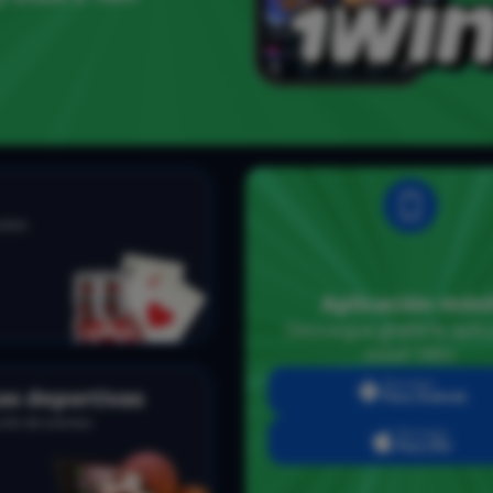
uitos
Aplicación móvi
Descargue gratis la aplic
móvil 1Win
Descargar
as deportivas
Para Android
ción de eventos
Descargar
Para iOS