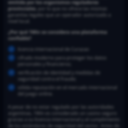
emitida por los organismos reguladores
provinciales
, por lo que no ofrece las mismas
garantías legales que un operador autorizado a
nivel local.
¿Por qué 1Win se considera una plataforma
confiable?
licencia internacional de Curazao
cifrado moderno para proteger los datos
personales y financieros;
verificación de identidad y medidas de
seguridad contra el fraude;
sólida reputación en el mercado internacional
del juego online.
A pesar de no estar regulado por las autoridades
argentinas, 1Win es considerado un casino seguro
gracias a su licencia internacional y al cumplimiento
de los estándares de seguridad del sector. Antes de