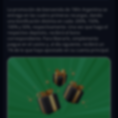
La promoción de bienvenida de 1Win Argentina se
entrega en las cuatro primeras recargas, dando
una bonificación distinta en cada: 200%, 150%,
100% y 50%, respectivamente. Una vez que haga el
respectivo depósito, recibirá el bono
correspondiente. Para liberarlo, simplemente
juegue en el casino y, al día siguiente, recibirá un
1% de lo que haya apostado en su cuenta principal.