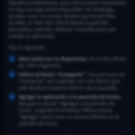
Desafortunadamente, para iOS en estos momentos
no hay una app móvil disponible. Sin embargo,
puedes crear un acceso directo que te permita
acceder al 1win sitio oficial desde la pantalla
principal y, además, obtener la bonificación por
instalar la aplicación.
Haz lo siguiente:
Abre Safari en tu dispositivo.
Ve al sitio oficial
de 1Win Argentina.
Utilice el botón “Compartir”.
Toca el icono de
“Compartir” (el cuadrado con una flecha que
sale de él) en la parte inferior de la pantalla.
Agrega la aplicación a la pantalla de inicio.
Busque la opción “Agregar a la pantalla de
inicio”, asígnele el nombre (1Win) y toque
“Agregar” para crear un acceso directo en la
pantalla de inicio.