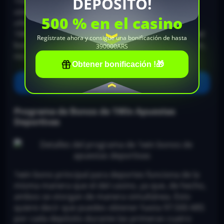
DEPÓSITO!
150%, 100% y 50%, respectivamente, pudiendo
obtener hasta 97.500 ARS por cada recarga. La
500 % en el casino
oferta está disponible para nuevos jugadores de
1Win Casino y las ganancias obtenidas a través del
Regístrate ahora y consigue una bonificación de hasta
bono se almacenan en una cuenta de bonificación,
390000ARS
no en tu cuenta principal.
Obtener bonificación !🎁
Obtener bono 🎰
Programa de Bonos de 1Win Apuestas
Deportivas
1win bono principal para deportes funciona de la
misma manera que el del casino, ya que, de hecho,
ambos se otorgan de manera simultánea. Esto
quiere decir que puedes obtener hasta 97.500 ARS
por cada depósito durante las primeras cuatro