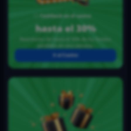
Cashback en el casino
hasta el 30%
Reembolso de hasta el 30% de los fondos
perdidos en una semana.
Ir al Casino