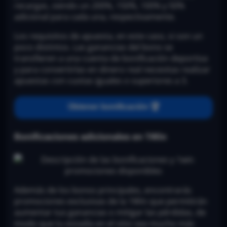
recargas, siendo un 200%, 150%, 100% y 50%
adicional para cada una, respectivamente.
Los requisitos de apuesta, en este caso, si son un
poco distintos. Las ganancias del bono se
transfieren a una cuenta de bonificación deportiva
y para convertirlas en dinero real necesitas realizar
apuestas con cuotas iguales o superiores a 3.
Obtener bonificación 🏆
Bonificaciones adicionales en 1Win
Además de los bonos principales, encontrarás
promociones exclusivas de la 1Win que permitirán
aumentar tus ganancias o mitigar las pérdidas, de
modo que tu estadía en el sitio sea mucho más