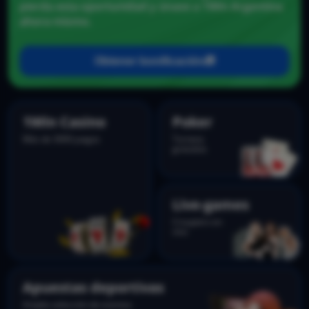
pierda esta oportunidad y únase a 1Win Argentina
ahora mismo.
Obtener bonificación🎁
1Win Casino
Poker
Más de 3000 juegos
Torneos
gratuitos
Live-games
Croupiers en
vivo
Apuestas deportivas
Amplia selección de eventos