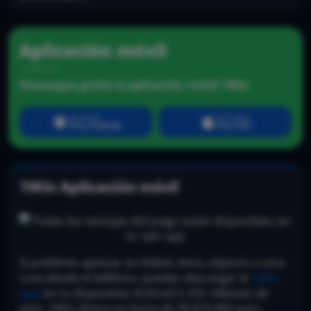
Aplicación móvil
Descargue gratis la aplicación móvil 1Win
Descargar
Descargar
Para Android
Para iOS
1Win Aplicación móvil
Si prefieres apostar en fútbol, tenis, eSports u otra
cosa desde el teléfono, puedes descargar la
1Win
app
en tu dispositivo Android o iOS. Además de
esto, 1Win ofrece un bono de 78.410 ARS para