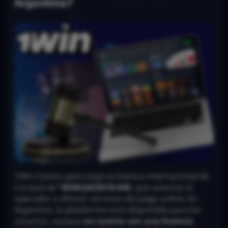
Argentina?
1Win Casino opera bajo la licencia internacional de
Curazao
n.º 8048/JAZ2018-040
, que autoriza al
operador a ofrecer servicios de juego online. En
Argentina, la plataforma está disponible para los
usuarios, aunque
no cuenta con una licencia