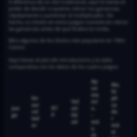
A diferencia de un slot tradicional, aquí tú tienes el
poder de decidir si quieres retirar tus ganancias
rápidamente o aumentar el multiplicador. De
hecho, tu misión en estos juegos consiste en retirar
las ganancias antes de que finalice la ronda.
Mira algunos de los títulos más populares en 1Win
Casino:
Aquí tienes el párrafo introductorio y la tabla
comparativa con los datos de los cuatro juegos:
Ap
Mu
ue
lti
sta
De
pli
Vol
mí
sar
ca
Jue
RT
ati
n.
rol
do
go
P
lid
–
lad
r
ad
má
or
má
x.
xi
(A