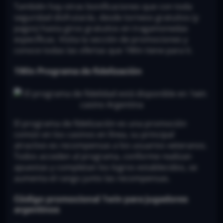
También hay otras bonificaciones que con toda
seguridad disfrutarás, desde torneos gratuitos (y
pagos) hasta giros gratuitos en tragamonedas
específicas. Visita la sección de promociones y
conoce todas las ofertas que 1Win tiene para ti.
1Win Programa de fidelización
El programa de fidelización es una promoción
común en los casinos en línea, su principal
atractivo es recompensas a los usuarios veteranos.
Todos acceden al programa, conforme realizan
apuestas y completan los logros establecidos, se
aumenta el rango junto las recompensas.
Código promocional 1win para jugadores
argentinos