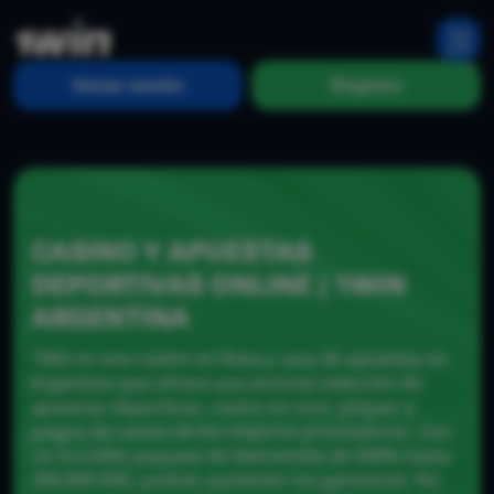
Iniciar sesión
Registro
CASINO Y APUESTAS
DEPORTIVAS ONLINE | 1WIN
ARGENTINA
1Win es una casino en línea y casa de apuestas en
Argentina que ofrece una enorme selección de
apuestas deportivas, casino en vivo, póquer y
juegos de casino de los mejores proveedores. Con
un increíble paquete de bienvenida de 500% hasta
390.000 ARS, podrás aumentar tus ganancias. No