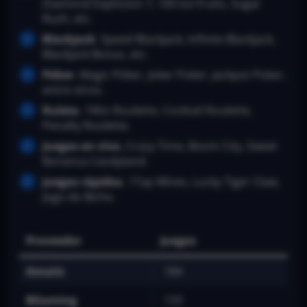
Diamond Explosion 7, 100 Ice Fruits, Sugar
Rush, etc.
Blackjack
. Speed Blackjack, Infinite Blackjack,
Blackjack Bonus, etc.
Póker
. Magic Póker, Joker Poker, Jackpot Poker,
entre otros.
Ruleta
. 1Win Roulette, Cocktail Roulette,
Penalty Roulette.
Juegos en vivo.
Crazy Time, Boom City, Sweet
Bonanza Candyland.
Juegos rápidos.
1Tap Mines, Lucky Tiger Claw,
Jogo do Bicho.
Proveedor
Juegos
Amatic
184
BGaming
133