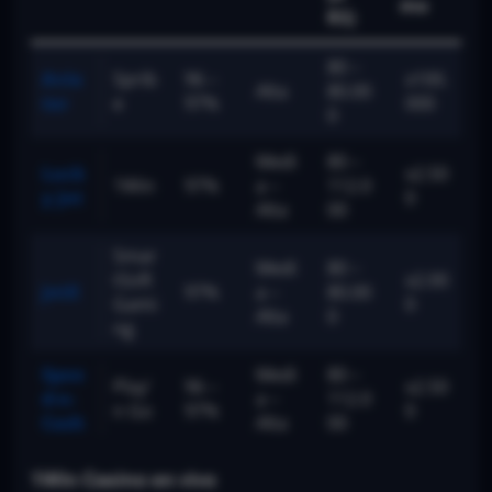
mo
RS)
80 –
Avia
Sprib
96 –
x100.
Alta
80.00
tor
e
97%
000
0
Medi
80 –
Luck
x2.50
1Win
97%
a –
112.0
y Jet
0
Alta
00
Smar
Medi
80 –
tSoft
x2.00
JetX
97%
a –
80.00
Gami
0
Alta
0
ng
Spee
Medi
80 –
Play’
96 –
x2.50
d-n-
a –
112.0
n Go
97%
0
Cash
Alta
00
1Win Casino en vivo