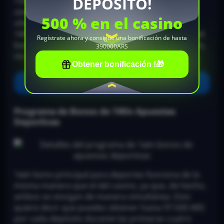
DEPÓSITO!
150%, 100% y 50%, respectivamente, pudiendo
obtener hasta 97.500 ARS por cada recarga. La
500 % en el casino
oferta está disponible para nuevos jugadores de
1Win Casino y las ganancias obtenidas a través del
Regístrate ahora y consigue una bonificación de hasta
bono se almacenan en una cuenta de bonificación,
390000ARS
no en tu cuenta principal.
Obtener bonificación !🎁
Obtener bono 🎰
Programa de Bonos de 1Win Apuestas
Deportivas
1win bono principal para deportes funciona de la
misma manera que el del casino, ya que, de hecho,
ambos se otorgan de manera simultánea. Esto
quiere decir que puedes obtener hasta 97.500 ARS
por cada depósito durante las primeras cuatro