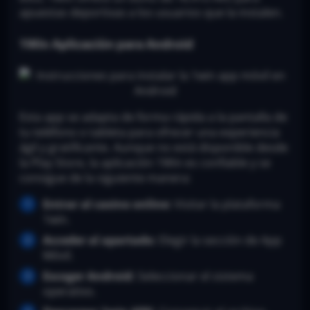
apuestas deportivas a los usuarios que la instalen.
1Win Aplicación para Android
Esta app se adapta de forma rápida a la pantalla de
tu teléfono o tableta para ofrecer una experiencia
ágil y gratificante. Aunque no está disponible desde
la Play Store, la aplicación 1Win es confiable y se
consigue de la siguiente manera:
Entrar al casino online:
Visitar la plataforma
1win.
Acceder al apartado:
Elegir la sección de App
Móvil.
Escoger Android:
Seleccionar el sistema
operativo.