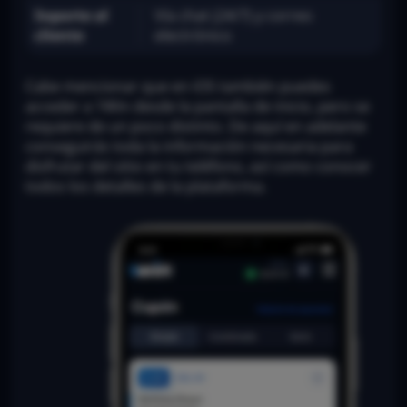
Soporte al
Vía chat (24/7) y correo
cliente
electrónico
Cabe mencionar que en iOS también puedes
acceder a 1Win desde la pantalla de inicio, pero se
requiere de un poco distinto. De aquí en adelante
conseguirás toda la información necesaria para
disfrutar del sitio en tu teléfono, así como conocer
todos los detalles de la plataforma.