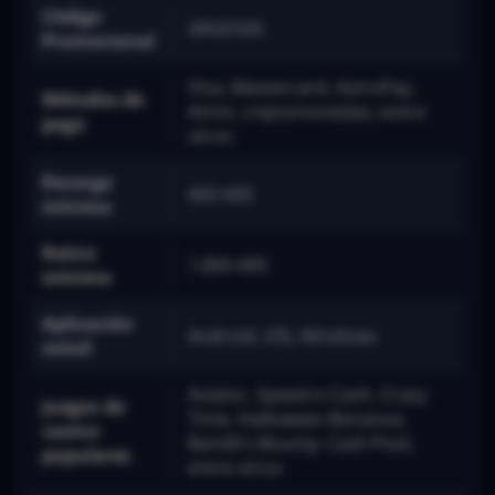
Código
ARGE500
Promocional
Visa, Mastercard, AstroPay,
Métodos de
Airtm, criptomonedas, entre
pago
otros
Recarga
400 ARS
mínima
Retiro
1.800 ARS
mínimo
Aplicación
Android, iOS, Windows
móvil
Aviator, Speed-n-Cash, Crazy
Juegos de
Time, Halloween Bonanza,
casino
Bandit’s Bounty: Cash Pool,
populares
entre otros