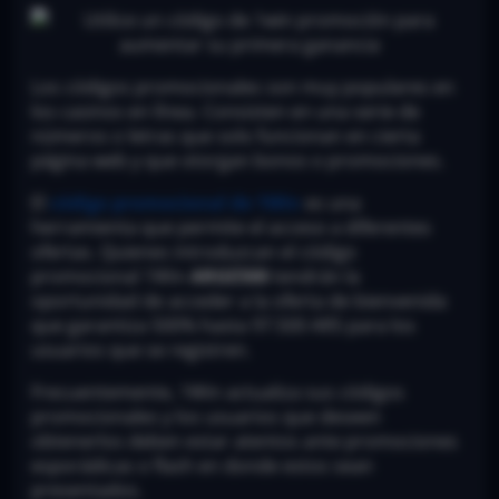
Los códigos promocionales son muy populares en
los casinos en línea. Consisten en una serie de
números o letras que solo funcionan en cierta
página web y que otorgan bonos o promociones.
El
código promocional de 1Win
es una
herramienta que permite el acceso a diferentes
ofertas. Quienes introduzcan el código
promocional 1Win
ARGE500
tendrán la
oportunidad de acceder a la oferta de bienvenida
que garantiza 500% hasta 97.500 ARS para los
usuarios que se registren.
Frecuentemente, 1Win actualiza sus códigos
promocionales y los usuarios que deseen
obtenerlos deben estar atentos ante promociones
esporádicas o flash en donde estos sean
presentados.