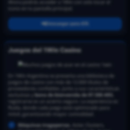
Ahora podrás acceder a 1Win con solo tocar el
icono en tu pantalla principal.
📲Descargar para iOS
Juegos del 1Win Casino
En 1Win Argentina se presenta una biblioteca de
juegos de casino con más de 12.000 títulos de
proveedores confiables. Junto a sus características
exclusivas y
bono de bienvenida de 97.500 ARS
,
registrarse es un acierto seguro. La experiencia es
fluida, donde cada juego está optimizado para
móvil, garantizando mayor comodidad.
Máquinas tragaperras.
Aztec Clusters,