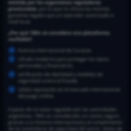
emitida por los organismos reguladores
provinciales
, por lo que no ofrece las mismas
garantías legales que un operador autorizado a
nivel local.
¿Por qué 1Win se considera una plataforma
confiable?
licencia internacional de Curazao
cifrado moderno para proteger los datos
personales y financieros;
verificación de identidad y medidas de
seguridad contra el fraude;
sólida reputación en el mercado internacional
del juego online.
A pesar de no estar regulado por las autoridades
argentinas, 1Win es considerado un casino seguro
gracias a su licencia internacional y al cumplimiento
de los estándares de seguridad del sector. Antes de